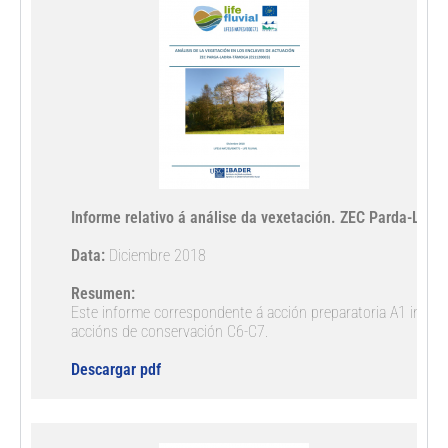
Informe relativo á análise da vexetación. ZEC Parda-Ladr
Data:
 Diciembre 2018

Resumen: 
Este informe correspondente á acción preparatoria A1 inclúe 
accións de conservación C6-C7.

Descargar pdf