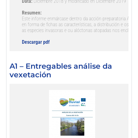
Data:
 Diciembre 2018 y modificado en Diciembre 2019

Resumen:
Este informe enmárcase dentro da acción preparatoria A1 e nel
en forma de fichas as características, a distribución e os mé
as especies invasoras e ou alóctonas atopadas nos enclaves 
Descargar pdf
A1 – Entregables análise da
vexetación