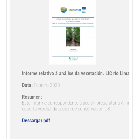
Informe relativo á análise da vexetación. LIC río Lima. 
Data:
 Febrero 2020

Resumen: 
Este informe correspondente á acción preparatoria A1 inclúe 
cuberta vexetal da acción de conservación C8.

Descargar pdf