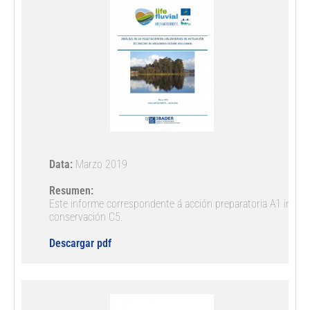
Data: 
Marzo 2019

Resumen:
Este informe correspondente á acción preparatoria A1 inclúe 
conservación C5.

Descargar pdf