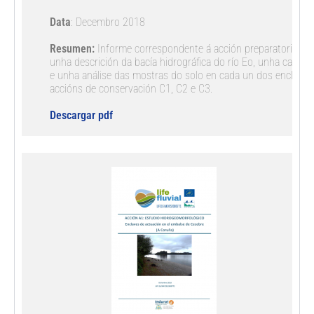
Data
: Decembro 2018 

Resumen:
 Informe correspondente á acción preparatoria A1 
unha descrición da bacía hidrográfica do río Eo, unha cartogr
e unha análise das mostras do solo en cada un dos enclaves 
accións de conservación C1, C2 e C3. 
Descargar pdf