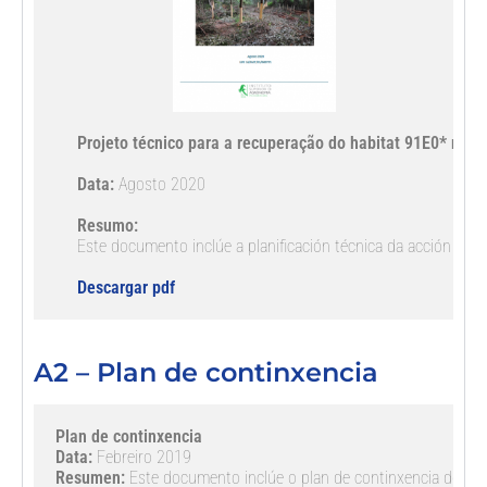
Projeto técnico para a recuperação do habitat 91E0* na 
Data:
 Agosto 2020

Resumo:
Este documento inclúe a planificación técnica da acción de c
Descargar pdf
A2 – Plan de continxencia
Plan de continxencia
Data: 
Resumen: 
Este documento inclúe o plan de continxencia do prox