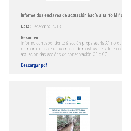
Informe dos enclaves de actuación bacía alta río Miño
Data:
 Decembro 2018

Resumen:
Informe correspondente á acción preparatoria A1 no que se re
xeomorfolóxica e unha análise de mostras de solo en cada un
actuación das accións de conservación C6 e C7.

Descargar pdf