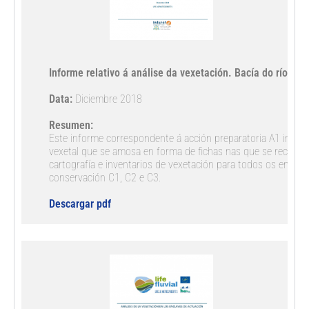
Informe relativo á análise da vexetación. Bacía do río Eo.

Data:
 Diciembre 2018

Resumen:
Este informe correspondente á acción preparatoria A1 inclúe 
vexetal que se amosa en forma de fichas nas que se recollen,
cartografía e inventarios de vexetación para todos os enclav
conservación C1, C2 e C3.

Descargar pdf