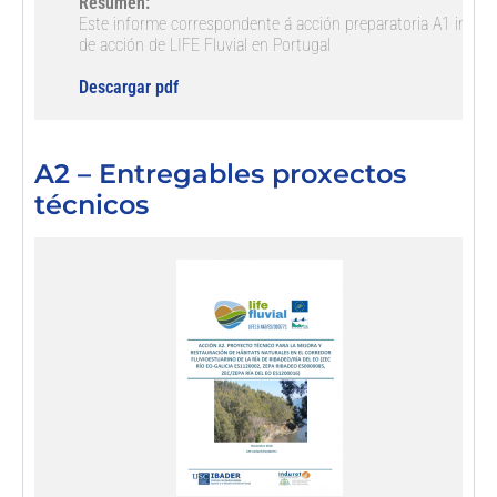
Resumen:
Este informe correspondente á acción preparatoria A1 inclúe
de acción de LIFE Fluvial en Portugal

Descargar pdf
A2 – Entregables proxectos
técnicos