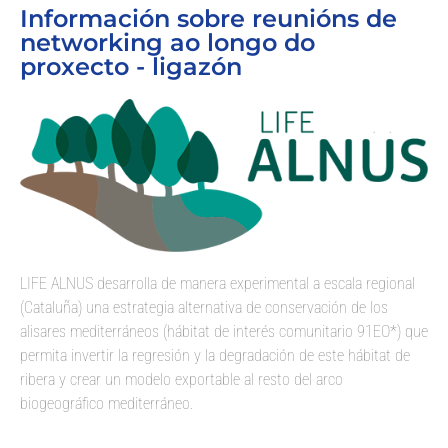
Información sobre reunións de
networking ao longo do
proxecto - ligazón
LIFE ALNUS desarrolla de manera experimental a escala regional
(Cataluña) una estrategia alternativa de conservación de los
alisares mediterráneos (hábitat de interés comunitario 91EO*) que
permita invertir la regresión y la degradación de este hábitat de
ribera y crear un modelo exportable al resto del arco
biogeográfico mediterráneo.