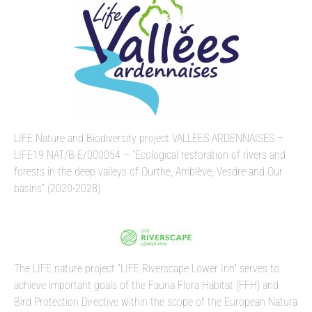
LIFE Nature and Biodiversity project VALLEES ARDENNAISES –
LIFE19 NAT/B-E/000054 – “Ecological restoration of rivers and
forests in the deep valleys of Ourthe, Amblève, Vesdre and Our
basins” (2020-2028)
The LIFE nature project “LIFE Riverscape Lower Inn” serves to
achieve important goals of the Fauna Flora Habitat (FFH) and
Bird Protection Directive within the scope of the European Natura