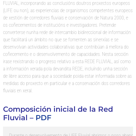
FLUVIAL, incorporando as conclusións doutros proxectos europeos
(LIFE ou non), as experiencias de organismos competentes europeos
de xestión de corredores fluviais e conservación de Natura 2000, e
os coñecementos de institucións e investigadores. Pretende
converterse nunha rede de intercambio bidireccional de información
que facilitará un ámbito no que se fomenten as sinerxías e se
desenvolvan actividades colaborativas que contribúan á mellora do
coñecemento e o desenvolvemento de capacidades. Nesta sección
irase rexistrando o progreso relativo a esta REDE FLUVIAL, así como
a información xerada pola devandita REDE, incluíndo unha sección
de libre acceso para que a sociedade poida estar informada sobre as
medidas do proxecto en particular e a conservación dos corredores
fluviais en xeral.
Composición inicial de la Red
Fluvial –
PDF
Durante o desenvolvemento de LIFE Fluvial abrimos o noso abano de