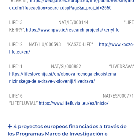
“REGAIN”,
https://webgate.ec.europa.eu/life/publicWebsite/ind
ex.cfm?fuseaction=search.dspPage&n_proj_id=2650
LIFE13 NAT/IE/000144 “LIFE
KERRY”,
https://www.npws.ie/research-projects/kerrylife
LIFE12 NAT/HU/000593 “KASZO-LIFE”
http://www.kaszo-
life.eu/en/
LIFE11 NAT/SI/000882 “LIVEDRAVA”
https://lifeslovenija.si/en/obnova-recnega-ekosistema-
nizinskega-dela-drave-v-sloveniji/livedrava/
LIFE16 NAT/ES/000771
“LIFEFLUVIAL”
https://www.lifefluvial.eu/es/inicio/
4 proyectos europeos financiados a través de
los Programas Marco de Investigación e