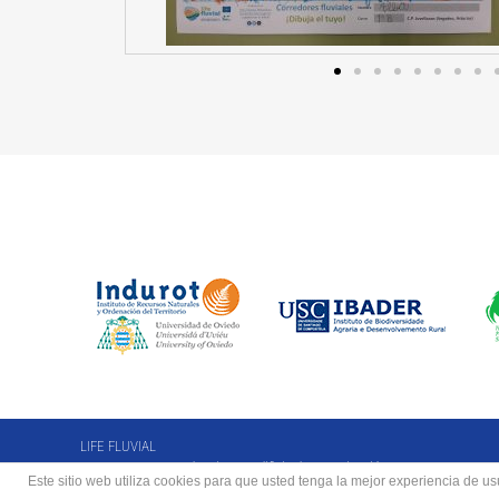
LIFE FLUVIAL
INDUROT. Campus de Mieres. Edificio de Investigación
Este sitio web utiliza cookies para que usted tenga la mejor experiencia de 
C/Gonzalo Gutiérrez Quirós s/n, 33600 Mieres