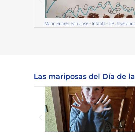
CP Jovellanos
Aimar Fdez Pérez - 2º Infantil - Cole Piantón 2
Las mariposas del Día de l