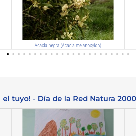
Caña común (Arundo donax)
a el tuyo! - Día de la Red Natura 2000