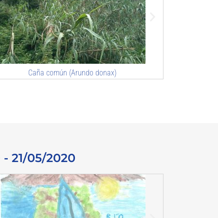
Té de huerta (Bidens aurea)
A
 - 21/05/2020