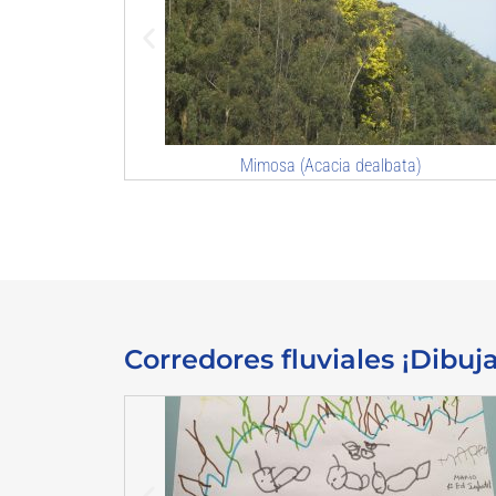
a)
Acacia negra (Acacia melanoxylon)
Corredores fluviales ¡Dibuj