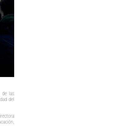
 de las
edad del
irectora
ucación,