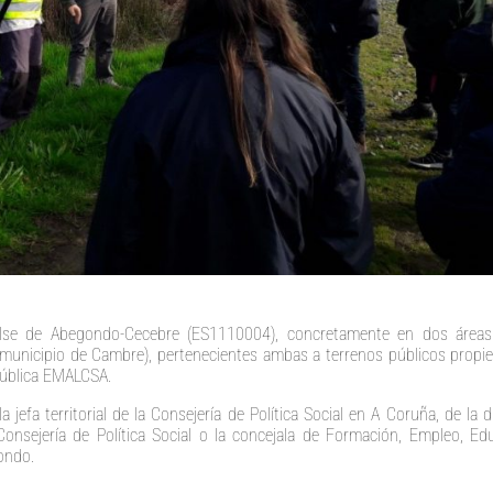
alse de Abegondo-Cecebre (ES1110004), concretamente en dos áreas
municipio de Cambre), pertenecientes ambas a terrenos públicos propi
pública EMALCSA.
a jefa territorial de la Consejería de Política Social en A Coruña, de la d
Consejería de Política Social o la concejala de Formación, Empleo, Ed
ondo.