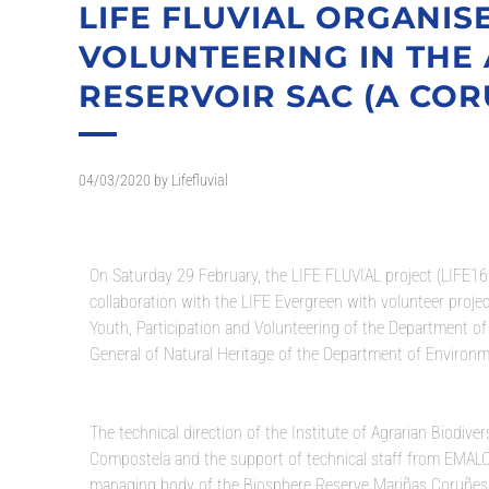
LIFE FLUVIAL ORGANIS
VOLUNTEERING IN TH
RESERVOIR SAC (A COR
04/03/2020
by
Lifefluvial
On Saturday 29 February, the LIFE FLUVIAL project (LIFE1
collaboration with the LIFE Evergreen with volunteer proj
Youth, Participation and Volunteering of the Department of S
General of Natural Heritage of the Department of Environm
The technical direction of the Institute of Agrarian Biodiv
Compostela and the support of technical staff from EMAL
managing body of the Biosphere Reserve Mariñas Coruñesa