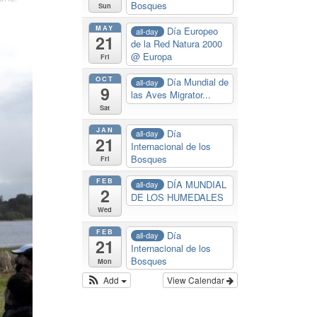
Bosques
Sun
MAY
Día Europeo
all-day
21
de la Red Natura 2000
@ Europa
Fri
OCT
Día Mundial de
all-day
9
las Aves Migrator...
Sat
JAN
Día
all-day
21
Internacional de los
Bosques
Fri
FEB
DÍA MUNDIAL
all-day
2
DE LOS HUMEDALES
Wed
FEB
Día
all-day
21
Internacional de los
Bosques
Mon
Add
View Calendar