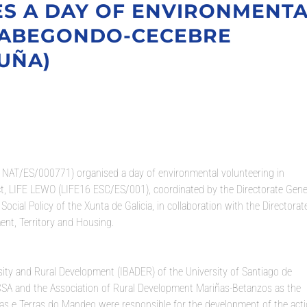
ES A DAY OF ENVIRONMENT
E ABEGONDO-CECEBRE
UÑA)
6 NAT/ES/000771) organised a day of environmental volunteering in
ect, LIFE LEWO (LIFE16 ESC/ES/001), coordinated by the Directorate Gene
ocial Policy of the Xunta de Galicia, in collaboration with the Directorat
ent, Territory and Housing.
ersity and Rural Development (IBADER) of the University of Santiago de
CSA and the Association of Rural Development Mariñas-Betanzos as the
s e Terras do Mandeo were responsible for the development of the acti