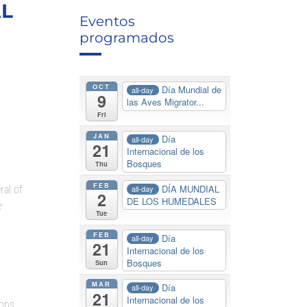
AL
Eventos
programados
OCT
Día Mundial de
all-day
9
las Aves Migrator...
Fri
JAN
Día
all-day
21
Internacional de los
Bosques
Thu
FEB
DÍA MUNDIAL
ral of
all-day
2
DE LOS HUMEDALES
e
Tue
FEB
Día
all-day
21
Internacional de los
Bosques
Sun
MAR
Día
all-day
21
Internacional de los
ons.