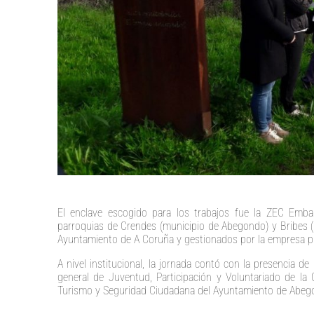
El enclave escogido para los trabajos fue la ZEC Emb
parroquias de Crendes (municipio de Abegondo) y Bribes (
Ayuntamiento de A Coruña y gestionados por la empresa 
A nivel institucional, la jornada contó con la presencia de l
general de Juventud, Participación y Voluntariado de la 
Turismo y Seguridad Ciudadana del Ayuntamiento de Abeg