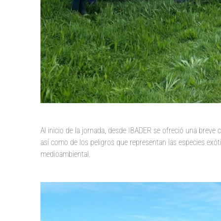
Al inicio de la jornada, desde IBADER se ofreció una breve
así como de los peligros que representan las especies exót
medioambiental.