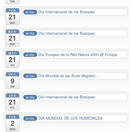
Tue
FEB
Día Internacional de los Bosques
all-day
21
Sun
MAR
Día Internacional de los Bosques
all-day
21
Sun
MAY
Día Europeo de la Red Natura 2000
@ Europa
all-day
21
Fri
OCT
Día Mundial de las Aves Migrator...
all-day
9
Sat
JAN
Día Internacional de los Bosques
all-day
21
Fri
FEB
DÍA MUNDIAL DE LOS HUMEDALES
all-day
2
Wed