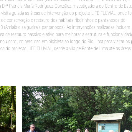
 Drª Patricia María Rodríguez-González, investigadora do Centro de Est
a visita guiada as áreas de intervenção do projecto LIFE FLUVIAL, onde f
 de conservação e restauro dos habitats ribeirinhos e pantanosos de
(Amiais e salgueirais pantanosos). As intervenções realizadas incluem
ões de restauro passivo e ativo para melhorar a estrutura e funcionalidad
lminou com um percurso em bicicleta ao longo do Rio Lima para visitar os
ca do projecto LIFE FLUVIAL, desde a vila de Ponte de Lima até as áreas