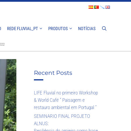
O
REDE FLUVIAL_PT
PRODUTOS
NOTÍCIAS
022
Recent Posts
LIFE Fluvial no primeiro Workshop
& World Café ” Paisagem e
restauro ambiental em Portugal “
SEMINARIO FINAL PROJETO
ALNUS:
Resiliência do amieiro como base