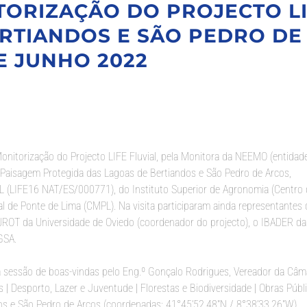
TORIZAÇÃO DO PROJECTO L
ERTIANDOS E SÃO PEDRO DE
E JUNHO 2022
Monitorização do Projecto LIFE Fluvial, pela Monitora da NEEMO (entidad
a Paisagem Protegida das Lagoas de Bertiandos e São Pedro de Arcos,
L (LIFE16 NAT/ES/000771), do Instituto Superior de Agronomia (Centro 
 de Ponte de Lima (CMPL). Na visita participaram ainda representantes
ROT da Universidade de Oviedo (coordenador do projecto), o IBADER da
GSA.
ma sessão de boas-vindas pelo Eng.º Gonçalo Rodrigues, Vereador da Câm
 Desporto, Lazer e Juventude | Florestas e Biodiversidade | Obras Públi
os e São Pedro de Arcos (coordenadas: 41°45’52.48″N / 8°38’33.26″W).