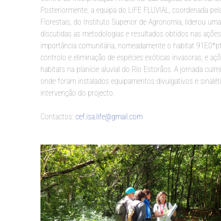
Posteriormente, a equipa do LIFE FLUVIAL, coordenada pela
Florestais, do Instituto Superior de Agronomia, liderou um
discutidas as metodologias e resultados obtidos nas ações
importância comunitária, nomeadamente o habitat 91E0*pt3 
controlo e eliminação de espécies exóticas invasoras, e aç
habitats na planície aluvial do Rio Estorãos. A jornada cu
onde foram instalados equipamentos divulgativos e sinaléti
intervenção do projecto.
Contactos:
cef.isa.life@gmail.com