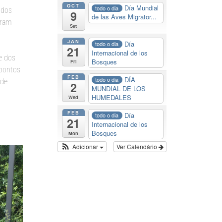
OCT
Día Mundial
todo o dia
udos
9
de las Aves Migrator...
oram
Sat
JAN
Día
todo o dia
21
Internacional de los
e dos
Bosques
Fri
 pontos
FEB
DÍA
todo o dia
 de
2
MUNDIAL DE LOS
HUMEDALES
Wed
FEB
Día
todo o dia
21
Internacional de los
Bosques
Mon
Adicionar
Ver Calendário