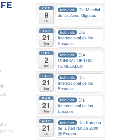
IFE
OCT
Día Mundial
todo o dia
9
de las Aves Migrator...
Fri
JAN
Día
todo o dia
21
Internacional de los
Bosques
Thu
FEB
DÍA
todo o dia
2
MUNDIAL DE LOS
HUMEDALES
Tue
e
FEB
Día
todo o dia
21
Internacional de los
de
Bosques
Sun
 dos
MAR
Día
todo o dia
21
Internacional de los
Bosques
Sun
MAY
Día Europeo
todo o dia
ara
21
de la Red Natura 2000
cas, no
@ Europa
Fri