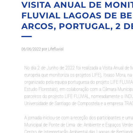
VISITA ANUAL DE MONI
FLUVIAL LAGOAS DE B
ARCOS, PORTUGAL, 2 D
06/06/2022
por
Lifefluvial
No dia 2 de Junho de 2022 foi realizada a Visita Anual de 
europeia que monitoriza os projetos LIFE), Itxaso Mora, n
organizado pela equipa portuguesa do projeto LIFE FLUVIA
Estudo Florestais), em colaboração com a Câmara Municipal
parceiros do projecto LIFE FLUVIAL, nomeadamente o INDU
Universidade de Santiago de Compostela e a empresa TRA
A jornada iniciou-se com a receção dos participantes e u
Municipal de Ponte de Lima de: Ambiente e Espaços Verdes |
Centro de Interpretação Ambiental das Lagoas de Bertiand