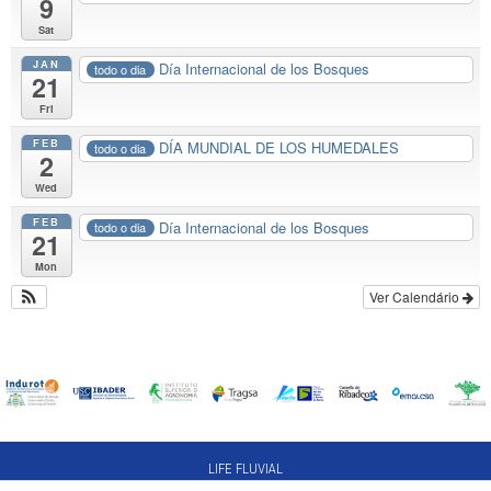
9
Sat
JAN
Día Internacional de los Bosques
todo o dia
21
Fri
FEB
DÍA MUNDIAL DE LOS HUMEDALES
todo o dia
2
Wed
FEB
Día Internacional de los Bosques
todo o dia
21
Mon
Ver Calendário
LIFE FLUVIAL
INDUROT. Campus de Mieres. Edificio de Investigación