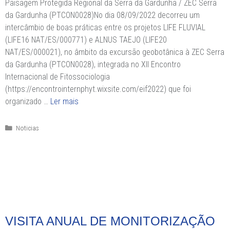
Paisagem Protegida Regional da Serra da Gardunha / ZEC Serra
da Gardunha (PTCON0028)No dia 08/09/2022 decorreu um
intercâmbio de boas práticas entre os projetos LIFE FLUVIAL
(LIFE16 NAT/ES/000771) e ALNUS TAEJO (LIFE20
NAT/ES/000021), no âmbito da excursão geobotânica à ZEC Serra
da Gardunha (PTCON0028), integrada no XII Encontro
Internacional de Fitossociologia
(https://encontrointernphyt.wixsite.com/eif2022) que foi
organizado …
Ler mais
Categorias
Noticias
VISITA ANUAL DE MONITORIZAÇÃO