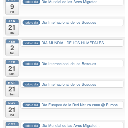
OCT
Día Mundial de las Aves Migrator...
todo o dia
9
Fri
JAN
Día Internacional de los Bosques
todo o dia
21
Thu
FEB
DÍA MUNDIAL DE LOS HUMEDALES
todo o dia
2
Tue
FEB
Día Internacional de los Bosques
todo o dia
21
Sun
MAR
Día Internacional de los Bosques
todo o dia
21
Sun
MAY
Día Europeo de la Red Natura 2000
@ Europa
todo o dia
21
Fri
OCT
Día Mundial de las Aves Migrator...
todo o dia