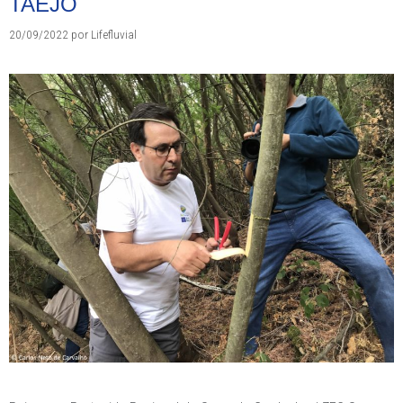
TAEJO
20/09/2022
por
Lifefluvial