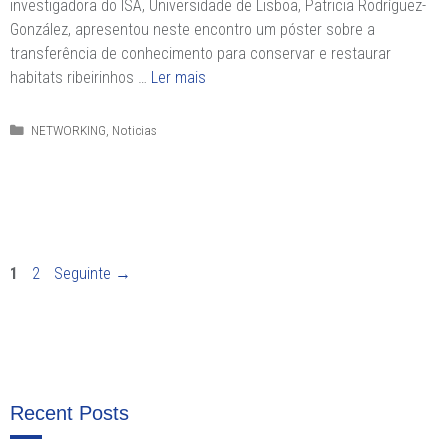
investigadora do ISA, Universidade de Lisboa, Patricia Rodríguez-
González, apresentou neste encontro um póster sobre a
transferência de conhecimento para conservar e restaurar
habitats ribeirinhos …
Ler mais
Categorias
NETWORKING
,
Noticias
Página
Página
1
2
Seguinte
→
Recent Posts