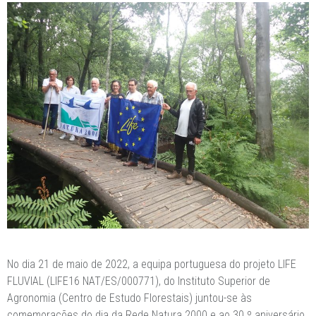
No dia 21 de maio de 2022, a equipa portuguesa do projeto LIFE
FLUVIAL (LIFE16 NAT/ES/000771), do Instituto Superior de
Agronomia (Centro de Estudo Florestais) juntou-se às
comemorações do dia da Rede Natura 2000 e ao 30.º aniversário