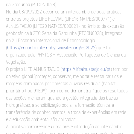
da Gardunha (PTCON0028)
No dia 08/09/2022 decorreu um intercâmbio de boas práticas
entre os projetos LIFE FLUVIAL (LIFE16 NAT/ES/000771) e
ALNUS TAEJO (LIFE20 NAT/ES/000021), no âmbito da excursão
geobotânica à ZEC Serra da Gardunha (PTCON0028), integrada
no XII Encontro Internacional de Fitossociologia
(
https://encontrointernphyt.wixsite.com/eif2022
) que foi
organizado pela PHYTOS – Associação Portuguesa de Ciência da
Vegetação.
O projeto LIFE ALNUS TAEJO (
https://lifealnustaejo.eu/pt
) tem por
objetivo global “proteger, conservar, melhorar e restaurar rios e
margens dominadas por florestas aluviais residuais (habitat
prioritário tipo 91E0*)”, bem como demonstrar “que os resultados
das acções melhoram quando a gestão integrada das bacias
hidrográficas, a sensibilização social, a formação técnica, a
transferência de conhecimentos, a troca de experiências em rede
e a educação ambiental são aplicadas”.
A iniciativa compreendeu uma breve introdução ao intercâmbio
de boas práticas entre os dois projetos, a apresentação dos seus