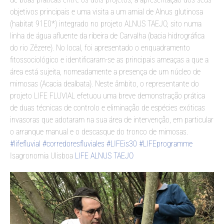
objetivos principais e uma visita a um amial de Alnus glutinosa
(habitat 91E0*) integrado no projeto ALNUS TAEJO, sito numa
linha de água afluente da ribeira de Carvalha (bacia hidrográfica
do rio Zêzere). No local, foi apresentado o enquadramento
fitossociológico e identificaram-se as principais ameaças a que a
área está sujeita, nomeadamente a presença de um núcleo de
mimosas (Acacia dealbata). Neste âmbito, o representante do
projeto LIFE FLUVIAL efetuou uma breve demonstração prática
de duas técnicas de controlo e eliminação de espécies exóticas
invasoras que adotaram na sua área de intervenção, em particular
o arranque manual e o descasque do tronco de mimosas.
#lifefluvial
#corredoresfluviales
#LIFEis30
#LIFEprogramme
Isagronomia Ulisboa
LIFE ALNUS TAEJO