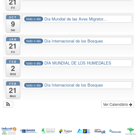
21
Fri
OCT
Día Mundial de las Aves Migrator...
todo o dia
9
Sat
JAN
Día Internacional de los Bosques
todo o dia
21
Fri
FEB
DÍA MUNDIAL DE LOS HUMEDALES
todo o dia
2
Wed
FEB
Día Internacional de los Bosques
todo o dia
21
Mon
Ver Calendário