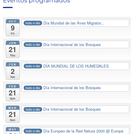
Eventos programados
OCT
Día Mundial de las Aves Migrator...
todo o dia
9
Fri
JAN
Día Internacional de los Bosques
todo o dia
21
Thu
FEB
DÍA MUNDIAL DE LOS HUMEDALES
todo o dia
2
Tue
FEB
Día Internacional de los Bosques
todo o dia
21
Sun
MAR
Día Internacional de los Bosques
todo o dia
21
Sun
MAY
Día Europeo de la Red Natura 2000
@ Europa
todo o dia