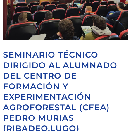
SEMINARIO TÉCNICO
DIRIGIDO AL ALUMNADO
DEL CENTRO DE
FORMACIÓN Y
EXPERIMENTACIÓN
AGROFORESTAL (CFEA)
PEDRO MURIAS
(RIBADEO.LUGO)