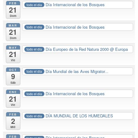
FEB
Día Internacional de los Bosques
todo el día
21
Dom
MAR
Día Internacional de los Bosques
todo el día
21
Dom
MAY
Día Europeo de la Red Natura 2000
@ Europa
todo el día
21
Vie
OCT
Día Mundial de las Aves Migrator...
todo el día
9
Sáb
ENE
Día Internacional de los Bosques
todo el día
21
Vie
FEB
DÍA MUNDIAL DE LOS HUMEDALES
todo el día
2
Mié
FEB
Día Internacional de los Bosques
todo el día