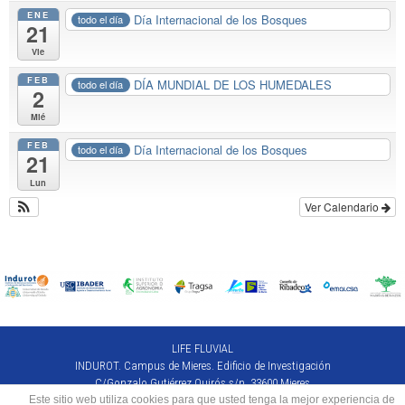
ENE
Día Internacional de los Bosques
todo el día
21
Vie
FEB
DÍA MUNDIAL DE LOS HUMEDALES
todo el día
2
Mié
FEB
Día Internacional de los Bosques
todo el día
21
Lun
Ver Calendario
LIFE FLUVIAL
INDUROT. Campus de Mieres. Edificio de Investigación
C/Gonzalo Gutiérrez Quirós s/n, 33600 Mieres
(+34) 985 45 81 18 · lifefluvial@uniovi.es
Este sitio web utiliza cookies para que usted tenga la mejor experiencia de