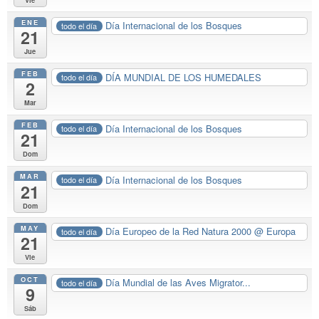
ENE
Día Internacional de los Bosques
todo el día
21
Jue
FEB
DÍA MUNDIAL DE LOS HUMEDALES
todo el día
2
Mar
FEB
Día Internacional de los Bosques
todo el día
21
Dom
MAR
Día Internacional de los Bosques
todo el día
21
Dom
MAY
Día Europeo de la Red Natura 2000
@ Europa
todo el día
21
Vie
OCT
Día Mundial de las Aves Migrator...
todo el día
9
Sáb