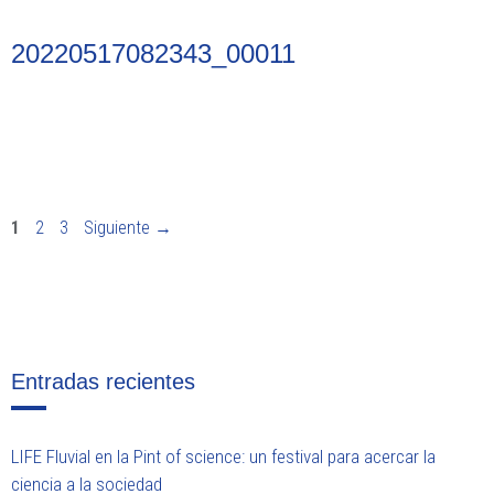
20220517082343_00011
Página
Página
Página
1
2
3
Siguiente
→
Entradas recientes
LIFE Fluvial en la Pint of science: un festival para acercar la
ciencia a la sociedad