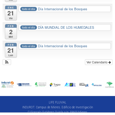
ENE
Día Internacional de los Bosques
todo el día
21
Vie
FEB
DÍA MUNDIAL DE LOS HUMEDALES
todo el día
2
Mié
FEB
Día Internacional de los Bosques
todo el día
21
Lun
Ver Calendario
LIFE FLUVIAL
INDUROT. Campus de Mieres. Edificio de Investigación
C/Gonzalo Gutiérrez Quirós s/n, 33600 Mieres