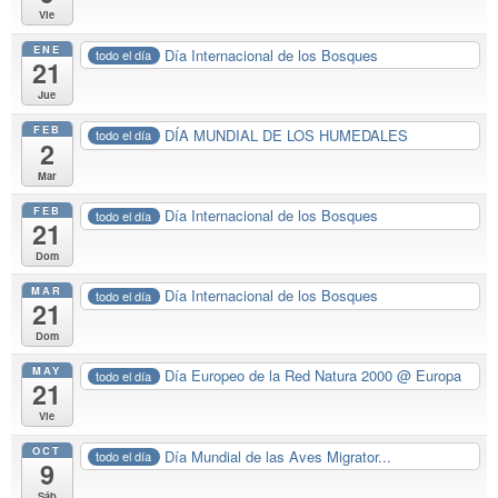
Vie
ENE
Día Internacional de los Bosques
todo el día
21
Jue
FEB
DÍA MUNDIAL DE LOS HUMEDALES
todo el día
2
Mar
FEB
Día Internacional de los Bosques
todo el día
21
Dom
MAR
Día Internacional de los Bosques
todo el día
21
Dom
MAY
Día Europeo de la Red Natura 2000
@ Europa
todo el día
21
Vie
OCT
Día Mundial de las Aves Migrator...
todo el día
9
Sáb