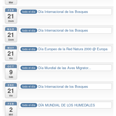
Mar
FEB
Día Internacional de los Bosques
todo el día
21
Dom
MAR
Día Internacional de los Bosques
todo el día
21
Dom
MAY
Día Europeo de la Red Natura 2000
@ Europa
todo el día
21
Vie
OCT
Día Mundial de las Aves Migrator...
todo el día
9
Sáb
ENE
Día Internacional de los Bosques
todo el día
21
Vie
FEB
DÍA MUNDIAL DE LOS HUMEDALES
todo el día
2
Mié