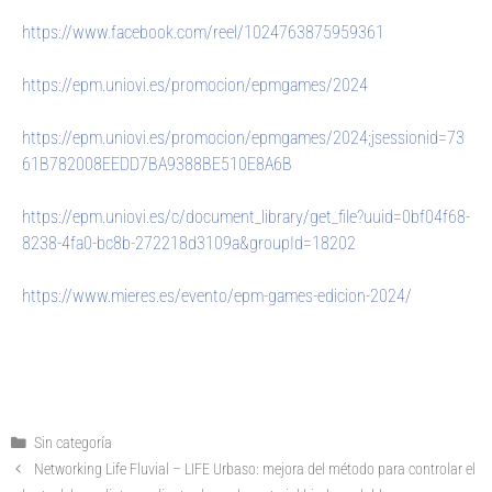
https://www.facebook.com/reel/1024763875959361
https://epm.uniovi.es/promocion/epmgames/2024
https://epm.uniovi.es/promocion/epmgames/2024;jsessionid=73
61B782008EEDD7BA9388BE510E8A6B
https://epm.uniovi.es/c/document_library/get_file?uuid=0bf04f68-
8238-4fa0-bc8b-272218d3109a&groupId=18202
https://www.mieres.es/evento/epm-games-edicion-2024/
Sin categoría
Networking Life Fluvial – LIFE Urbaso: mejora del método para controlar el