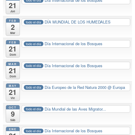
Día Internacional de los Bosques
todo el día
21
Jue
FEB
DÍA MUNDIAL DE LOS HUMEDALES
todo el día
2
Mar
FEB
Día Internacional de los Bosques
todo el día
21
Dom
MAR
Día Internacional de los Bosques
todo el día
21
Dom
MAY
Día Europeo de la Red Natura 2000
@ Europa
todo el día
21
Vie
OCT
Día Mundial de las Aves Migrator...
todo el día
9
Sáb
ENE
Día Internacional de los Bosques
todo el día