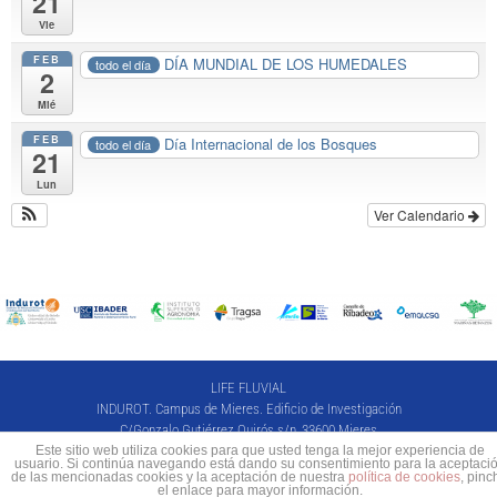
21
Vie
FEB
DÍA MUNDIAL DE LOS HUMEDALES
todo el día
2
Mié
FEB
Día Internacional de los Bosques
todo el día
21
Lun
Ver Calendario
LIFE FLUVIAL
INDUROT. Campus de Mieres. Edificio de Investigación
C/Gonzalo Gutiérrez Quirós s/n, 33600 Mieres
Este sitio web utiliza cookies para que usted tenga la mejor experiencia de
(+34) 985 45 81 18 · lifefluvial@uniovi.es
usuario. Si continúa navegando está dando su consentimiento para la aceptaci
de las mencionadas cookies y la aceptación de nuestra
política de cookies
, pinc
CONTACTO
POLÍTICA DE PRIVACIDAD
el enlace para mayor información.