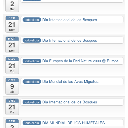
2
Mar
FEB
Día Internacional de los Bosques
todo el día
21
Dom
MAR
Día Internacional de los Bosques
todo el día
21
Dom
MAY
Día Europeo de la Red Natura 2000
@ Europa
todo el día
21
Vie
OCT
Día Mundial de las Aves Migrator...
todo el día
9
Sáb
ENE
Día Internacional de los Bosques
todo el día
21
Vie
FEB
DÍA MUNDIAL DE LOS HUMEDALES
todo el día
2