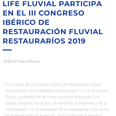
LIFE FLUVIAL PARTICIPA
EN EL III CONGRESO
IBÉRICO DE
RESTAURACIÓN FLUVIAL
RESTAURARÍOS 2019
18/06/2019
por
Lifefluvial
En el marco del III Congreso Ibérico de Restauración Fluvial
Restaura Ríos 2019, celebrado entre los días 12 y 14 de junio en
Murcia, coordinadores de nueve proyectos financiados con
fondos europeos han puesto de manifiesto la importancia de la
comunicación y la sensibilización en la estrategia de lucha contra
las especies exóticas invasoras, que constituyen la principal