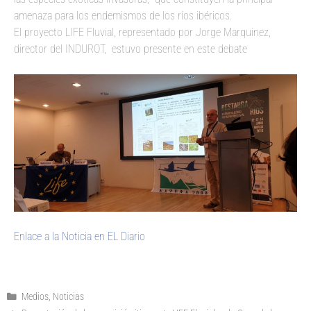
amenaza para los endemismos de los ríos ibéricos.
El proyecto LIFE Fluvial, representado por Jorge Marquinez,
director del INDUROT, estuvo presente en este debate
Enlace a la Noticia en EL Diario
Medios
,
Noticias