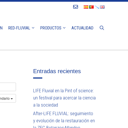
Contacto
ÓN
RED-FLUVIAL
PRODUCTOS
ACTUALIDAD
Entradas recientes
LIFE Fluvial en la Pint of science:
un festival para acercar la ciencia
endario
a la sociedad
After-LIFE FLUVIAL: seguimiento
y evolución de la restauración en
la ZEC Betanzos-Mandeo