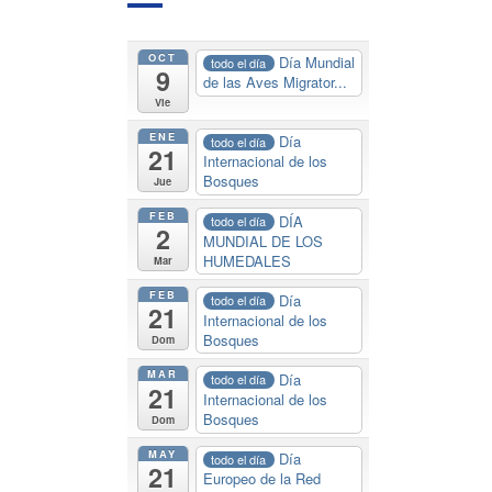
OCT
Día Mundial
todo el día
9
de las Aves Migrator...
Vie
ENE
Día
todo el día
21
Internacional de los
Bosques
Jue
FEB
DÍA
todo el día
2
MUNDIAL DE LOS
HUMEDALES
Mar
FEB
Día
todo el día
21
Internacional de los
Bosques
Dom
MAR
Día
todo el día
21
Internacional de los
Bosques
Dom
MAY
Día
todo el día
21
Europeo de la Red