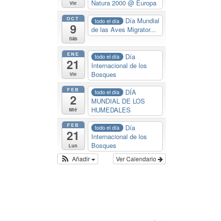
Natura 2000
@ Europa
Vie
OCT
Día Mundial
todo el día
9
de las Aves Migrator...
Sáb
ENE
Día
todo el día
21
Internacional de los
Bosques
Vie
FEB
DÍA
todo el día
2
MUNDIAL DE LOS
HUMEDALES
Mié
FEB
Día
todo el día
21
Internacional de los
Bosques
Lun
Añadir
Ver Calendario