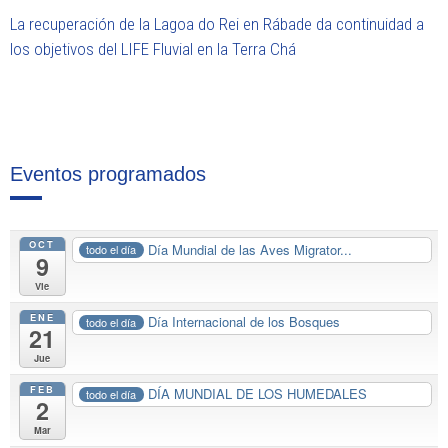
La recuperación de la Lagoa do Rei en Rábade da continuidad a
los objetivos del LIFE Fluvial en la Terra Chá
Eventos programados
OCT
Día Mundial de las Aves Migrator...
todo el día
9
Vie
ENE
Día Internacional de los Bosques
todo el día
21
Jue
FEB
DÍA MUNDIAL DE LOS HUMEDALES
todo el día
2
Mar