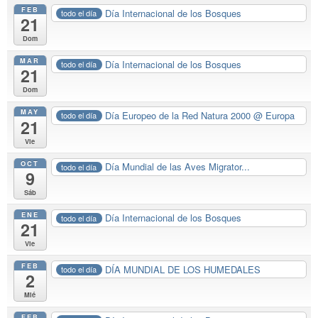
FEB
Día Internacional de los Bosques
todo el día
21
Dom
MAR
Día Internacional de los Bosques
todo el día
21
Dom
MAY
Día Europeo de la Red Natura 2000
@ Europa
todo el día
21
Vie
OCT
Día Mundial de las Aves Migrator...
todo el día
9
Sáb
ENE
Día Internacional de los Bosques
todo el día
21
Vie
FEB
DÍA MUNDIAL DE LOS HUMEDALES
todo el día
2
Mié
FEB