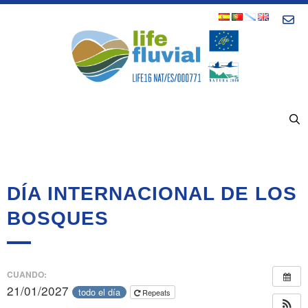
Saltar
Con
al
contenido
MENÚ
DÍA INTERNACIONAL DE LOS
BOSQUES
CUANDO:
21/01/2027
todo el día
Repeats